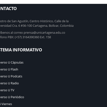
C
NTACTO
stro de San Agustín, Centro Histórico, Calle de la
versidad Cra. 6 #36-100 Cartagena, Bolívar, Colombia
ríbenos al correo prensa@unicartagena.edu.co
éfono PBX: (+57) 3164390360 Ext. 158
STEMA INFORMATIVO
verso U Cápsulas
verso U Flash
verso U Podcats
verso U Radio
verso U TV
verso U Periódico
i Viernes