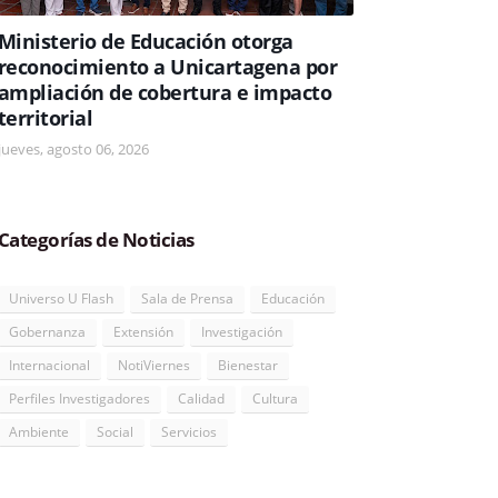
Ministerio de Educación otorga
reconocimiento a Unicartagena por
ampliación de cobertura e impacto
territorial
jueves, agosto 06, 2026
Categorías de Noticias
Universo U Flash
Sala de Prensa
Educación
Gobernanza
Extensión
Investigación
Internacional
NotiViernes
Bienestar
Perfiles Investigadores
Calidad
Cultura
Ambiente
Social
Servicios