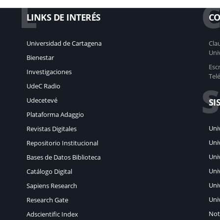
L
LINKS DE INTERÉS
CO
Universidad de Cartagena
Clau
Uni
Bienestar
Esc
Investigaciones
Tel
S
UdeC Radio
Udecetevé
SI
Plataforma Adaggio
Uni
Revistas Digitales
Uni
Repositorio Institucional
Uni
Bases de Datos Biblioteca
Uni
Catálogo Digital
Uni
Sapiens Research
Uni
Research Gate
Not
Adscientific Index