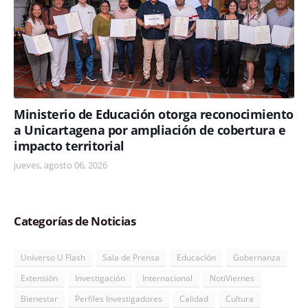
Ministerio de Educación otorga reconocimiento
a Unicartagena por ampliación de cobertura e
impacto territorial
jueves, agosto 06, 2026
Categorías de Noticias
Universo U Flash
Sala de Prensa
Educación
Gobernanza
Extensión
Investigación
Internacional
NotiViernes
Bienestar
Perfiles Investigadores
Calidad
Cultura