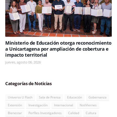
Ministerio de Educación otorga reconocimiento
a Unicartagena por ampliación de cobertura e
impacto territorial
jueves, agosto 06, 2026
Categorías de Noticias
Universo U Flash
Sala de Prensa
Educación
Gobernanza
Extensión
Investigación
Internacional
NotiViernes
Bienestar
Perfiles Investigadores
Calidad
Cultura