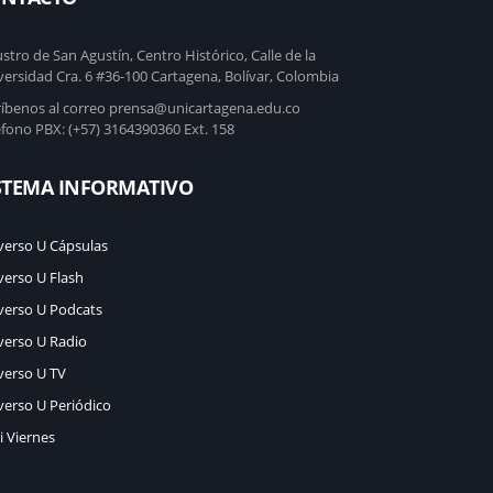
stro de San Agustín, Centro Histórico, Calle de la
versidad Cra. 6 #36-100 Cartagena, Bolívar, Colombia
ríbenos al correo prensa@unicartagena.edu.co
éfono PBX: (+57) 3164390360 Ext. 158
STEMA INFORMATIVO
verso U Cápsulas
verso U Flash
verso U Podcats
verso U Radio
verso U TV
verso U Periódico
i Viernes