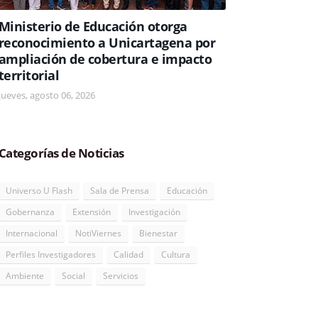
Ministerio de Educación otorga
reconocimiento a Unicartagena por
ampliación de cobertura e impacto
territorial
jueves, agosto 06, 2026
Categorías de Noticias
Universo U Flash
Sala de Prensa
Educación
Gobernanza
Extensión
Investigación
Internacional
NotiViernes
Bienestar
Perfiles Investigadores
Calidad
Cultura
Ambiente
Social
Servicios