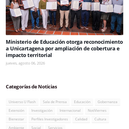
Ministerio de Educación otorga reconocimiento
a Unicartagena por ampliación de cobertura e
impacto territorial
jueves, agosto 06, 2026
Categorías de Noticias
Universo U Flash
Sala de Prensa
Educación
Gobernanza
Extensión
Investigación
Internacional
NotiViernes
Bienestar
Perfiles Investigadores
Calidad
Cultura
Ambiente
Social
Servicios