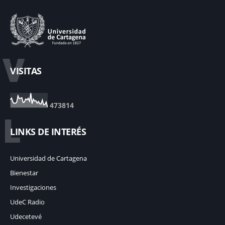
V
VISITAS
4
7
3
8
1
4
L
LINKS DE INTERÉS
Universidad de Cartagena
Bienestar
Investigaciones
UdeC Radio
Udecetevé