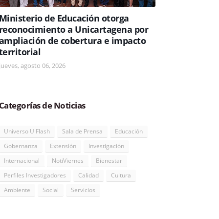
Ministerio de Educación otorga
reconocimiento a Unicartagena por
ampliación de cobertura e impacto
territorial
jueves, agosto 06, 2026
Categorías de Noticias
Universo U Flash
Sala de Prensa
Educación
Gobernanza
Extensión
Investigación
Internacional
NotiViernes
Bienestar
Perfiles Investigadores
Calidad
Cultura
Ambiente
Social
Servicios