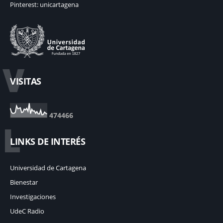
Pinterest: unicartagena
V
VISITAS
4
7
4
4
6
6
L
LINKS DE INTERÉS
Universidad de Cartagena
Bienestar
Investigaciones
UdeC Radio