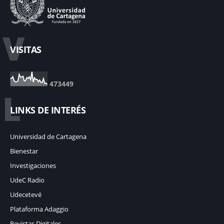
V
VISITAS
4
7
3
4
4
9
L
LINKS DE INTERÉS
Universidad de Cartagena
Bienestar
Investigaciones
UdeC Radio
Udecetevé
Plataforma Adaggio
Revistas Digitales