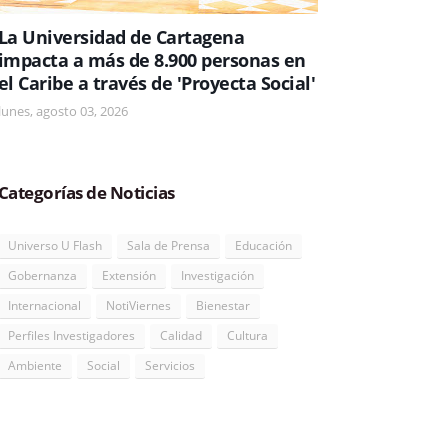
La Universidad de Cartagena
impacta a más de 8.900 personas en
el Caribe a través de 'Proyecta Social'
lunes, agosto 03, 2026
Categorías de Noticias
Universo U Flash
Sala de Prensa
Educación
Gobernanza
Extensión
Investigación
Internacional
NotiViernes
Bienestar
Perfiles Investigadores
Calidad
Cultura
Ambiente
Social
Servicios