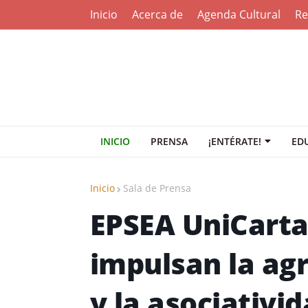
Inicio
Acerca de
Agenda Cultural
Re
INICIO
PRENSA
¡ENTÉRATE!
ED
Inicio
Sala de Prensa
EPSEA UniCart
impulsan la agr
y la asociativi