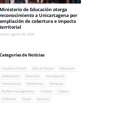
Ministerio de Educación otorga
reconocimiento a Unicartagena por
ampliación de cobertura e impacto
territorial
jueves, agosto 06, 2026
Categorías de Noticias
Universo U Flash
Sala de Prensa
Educación
Gobernanza
Extensión
Investigación
Internacional
NotiViernes
Bienestar
Perfiles Investigadores
Calidad
Cultura
Ambiente
Social
Servicios