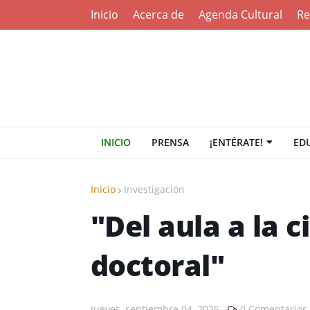
Inicio
Acerca de
Agenda Cultural
Re
INICIO
PRENSA
¡ENTÉRATE!
ED
Inicio
Investigación
"Del aula a la c
doctoral"
jueves, septiembre 04, 2025
0 Comentarios