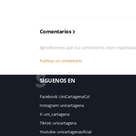
Comentarios
Agradecemos que los comentarios sean respetuos
Publicar un comentario
S
SÍGUENOS EN
Facebook: UniCartagenaCol
Instagram: unicartagena
X: uni_cartagena
Tiktok: unicartagena
Youtube: unicartagenaoficial