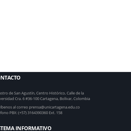
C
NTACTO
stro de San Agustín, Centro Histórico, Calle de la
versidad Cra. 6 #36-100 Cartagena, Bolívar, Colombia
ríbenos al correo prensa@unicartagena.edu.co
éfono PBX: (+57) 3164390360 Ext. 158
STEMA INFORMATIVO