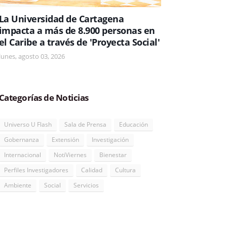
La Universidad de Cartagena
impacta a más de 8.900 personas en
el Caribe a través de 'Proyecta Social'
lunes, agosto 03, 2026
Categorías de Noticias
Universo U Flash
Sala de Prensa
Educación
Gobernanza
Extensión
Investigación
Internacional
NotiViernes
Bienestar
Perfiles Investigadores
Calidad
Cultura
Ambiente
Social
Servicios