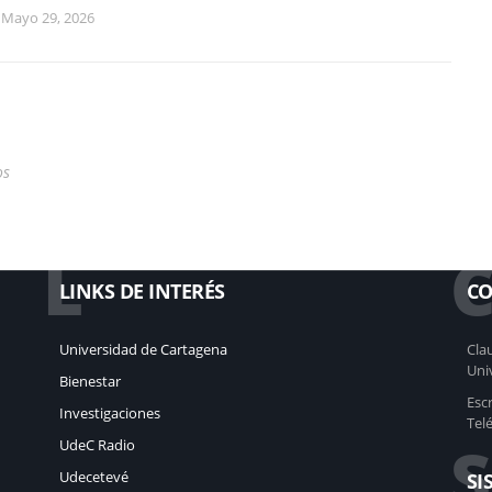
Mayo 29, 2026
os
L
LINKS DE INTERÉS
CO
Universidad de Cartagena
Clau
Uni
Bienestar
Esc
Investigaciones
Tel
S
UdeC Radio
Udecetevé
SI