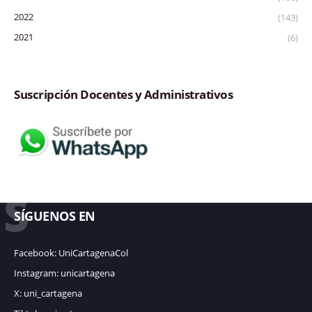
2022
(143)
2021
(6)
Suscripción Docentes y Administrativos
S
SÍGUENOS EN
Facebook: UniCartagenaCol
Instagram: unicartagena
X: uni_cartagena