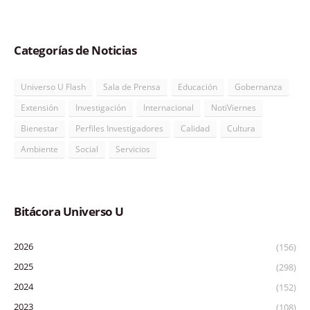
Categorías de Noticias
Universo U Flash
Sala de Prensa
Educación
Gobernanza
Extensión
Investigación
Internacional
NotiViernes
Bienestar
Perfiles Investigadores
Calidad
Cultura
Ambiente
Social
Servicios
Bitácora Universo U
2026
(156)
2025
(298)
2024
(152)
2023
(108)