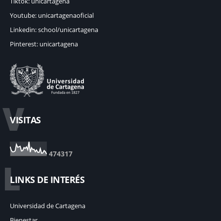
Tiktok: unicartagena
Youtube: unicartagenaoficial
Linkedin: school/unicartagena
Pinterest: unicartagena
V
VISITAS
4
7
4
3
1
7
L
LINKS DE INTERÉS
Universidad de Cartagena
Bienestar