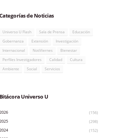
Categorías de Noticias
Universo U Flash
Sala de Prensa
Educación
Gobernanza
Extensión
Investigación
Internacional
NotiViernes
Bienestar
Perfiles Investigadores
Calidad
Cultura
Ambiente
Social
Servicios
Bitácora Universo U
2026
(156)
2025
(298)
2024
(152)