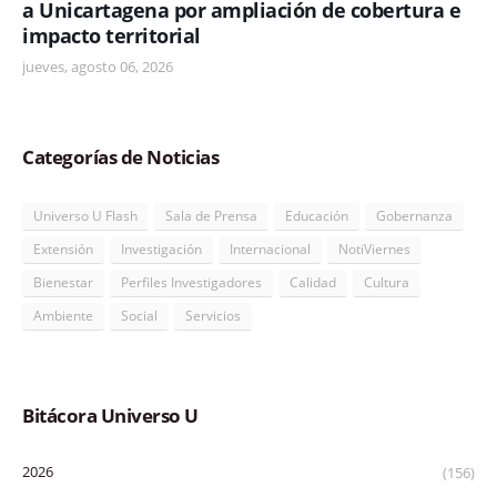
a Unicartagena por ampliación de cobertura e
impacto territorial
jueves, agosto 06, 2026
Categorías de Noticias
Universo U Flash
Sala de Prensa
Educación
Gobernanza
Extensión
Investigación
Internacional
NotiViernes
Bienestar
Perfiles Investigadores
Calidad
Cultura
Ambiente
Social
Servicios
Bitácora Universo U
2026
(156)