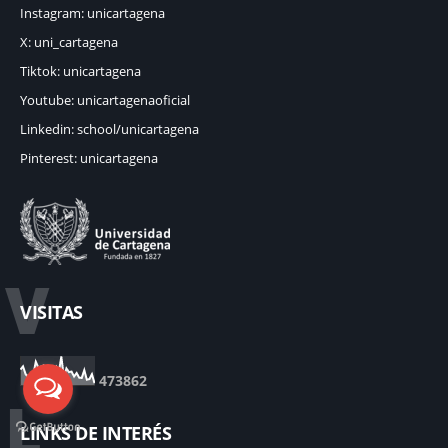
Instagram: unicartagena
X: uni_cartagena
Tiktok: unicartagena
Youtube: unicartagenaoficial
Linkedin: school/unicartagena
Pinterest: unicartagena
V
VISITAS
4
7
3
8
6
2
L
LINKS DE INTERÉS