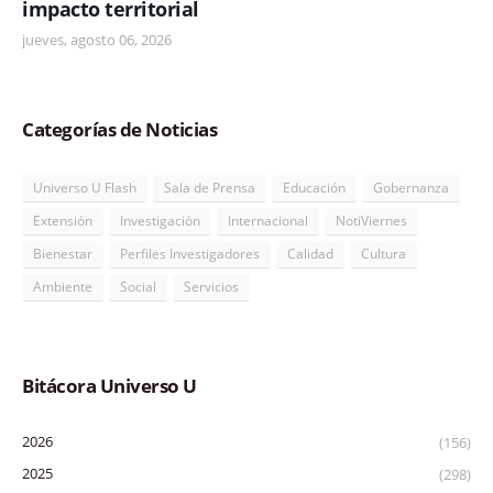
impacto territorial
jueves, agosto 06, 2026
Categorías de Noticias
Universo U Flash
Sala de Prensa
Educación
Gobernanza
Extensión
Investigación
Internacional
NotiViernes
Bienestar
Perfiles Investigadores
Calidad
Cultura
Ambiente
Social
Servicios
Bitácora Universo U
2026
(156)
2025
(298)