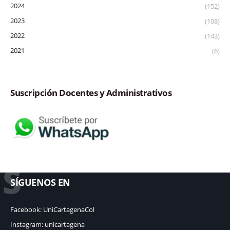
2024
(152)
2023
(108)
2022
(143)
2021
(6)
Suscripción Docentes y Administrativos
S
SÍGUENOS EN
Facebook: UniCartagenaCol
Instagram: unicartagena