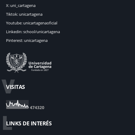
X: uni_cartagena
Tiktok: unicartagena
Youtube: unicartagenaoficial
Linkedin: school/unicartagena
Pinterest: unicartagena
V
VISITAS
4
7
4
3
2
0
L
LINKS DE INTERÉS