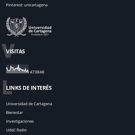
Pinterest: unicartagena
V
VISITAS
4
7
3
8
4
0
L
LINKS DE INTERÉS
Universidad de Cartagena
Bienestar
Investigaciones
UdeC Radio