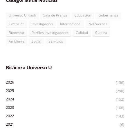
Universo U Flash
Sala de Prensa
Educación
Gobernanza
Extensión
Investigación
Internacional
NotiViernes
Bienestar
Perfiles Investigadores
Calidad
Cultura
Ambiente
Social
Servicios
Bitácora Universo U
2026
(156)
2025
(298)
2024
(152)
2023
(108)
2022
(143)
2021
(6)