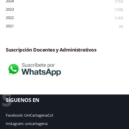
2024
(152)
2023
(108)
2022
(143)
2021
(6)
Suscripción Docentes y Administrativos
S
SÍGUENOS EN
Facebook: UniCartagenaCol
Instagram: unicartagena