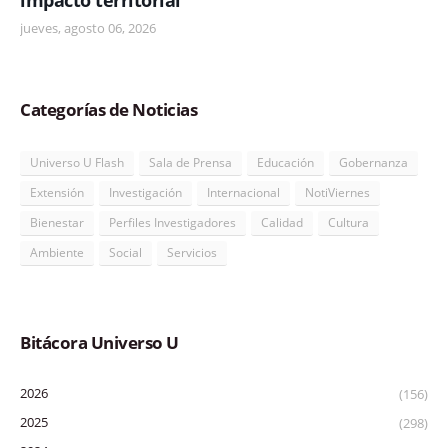
jueves, agosto 06, 2026
Categorías de Noticias
Universo U Flash
Sala de Prensa
Educación
Gobernanza
Extensión
Investigación
Internacional
NotiViernes
Bienestar
Perfiles Investigadores
Calidad
Cultura
Ambiente
Social
Servicios
Bitácora Universo U
2026
(156)
2025
(298)