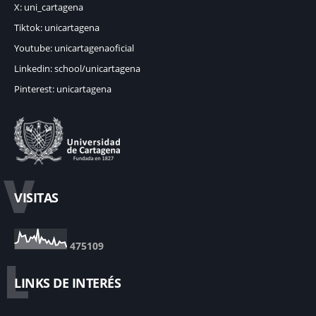
X: uni_cartagena
Tiktok: unicartagena
Youtube: unicartagenaoficial
Linkedin: school/unicartagena
Pinterest: unicartagena
V
VISITAS
4
7
5
1
0
9
L
LINKS DE INTERÉS