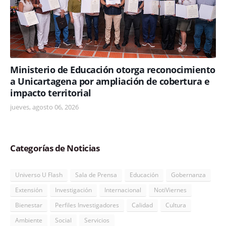
Ministerio de Educación otorga reconocimiento
a Unicartagena por ampliación de cobertura e
impacto territorial
jueves, agosto 06, 2026
Categorías de Noticias
Universo U Flash
Sala de Prensa
Educación
Gobernanza
Extensión
Investigación
Internacional
NotiViernes
Bienestar
Perfiles Investigadores
Calidad
Cultura
Ambiente
Social
Servicios