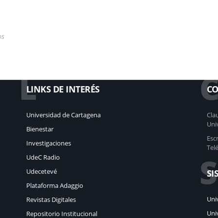
os
L
LINKS DE INTERÉS
CO
Universidad de Cartagena
Clau
Uni
Bienestar
Esc
Investigaciones
Tel
S
UdeC Radio
Udecetevé
SI
Plataforma Adaggio
Uni
Revistas Digitales
Uni
Repositorio Institucional