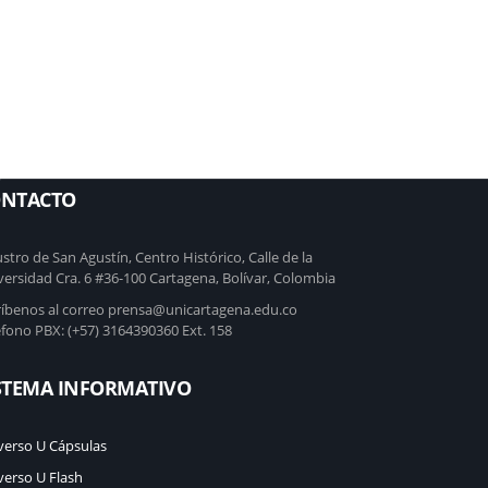
C
NTACTO
stro de San Agustín, Centro Histórico, Calle de la
versidad Cra. 6 #36-100 Cartagena, Bolívar, Colombia
ríbenos al correo prensa@unicartagena.edu.co
éfono PBX: (+57) 3164390360 Ext. 158
STEMA INFORMATIVO
verso U Cápsulas
verso U Flash