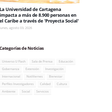
La Universidad de Cartagena
impacta a más de 8.900 personas en
el Caribe a través de 'Proyecta Social'
lunes, agosto 03, 2026
Categorías de Noticias
Universo U Flash
Sala de Prensa
Educación
Gobernanza
Extensión
Investigación
Internacional
NotiViernes
Bienestar
Perfiles Investigadores
Calidad
Cultura
Ambiente
Social
Servicios