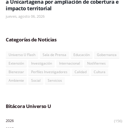
a Unicartagena por ampliación de cobertura e
impacto territorial
jueves, agosto 06, 2026
Categorías de Noticias
Universo U Flash
Sala de Prensa
Educación
Gobernanza
Extensión
Investigación
Internacional
NotiViernes
Bienestar
Perfiles Investigadores
Calidad
Cultura
Ambiente
Social
Servicios
Bitácora Universo U
2026
(156)