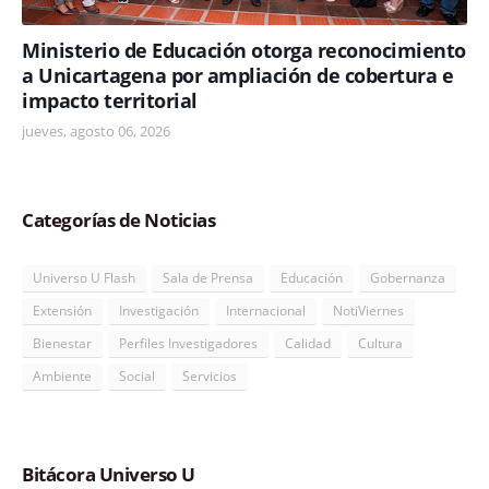
Ministerio de Educación otorga reconocimiento
a Unicartagena por ampliación de cobertura e
impacto territorial
jueves, agosto 06, 2026
Categorías de Noticias
Universo U Flash
Sala de Prensa
Educación
Gobernanza
Extensión
Investigación
Internacional
NotiViernes
Bienestar
Perfiles Investigadores
Calidad
Cultura
Ambiente
Social
Servicios
Bitácora Universo U