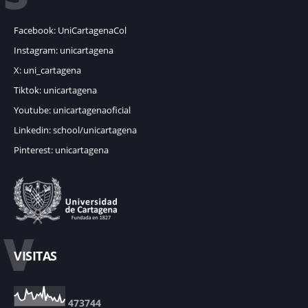
Facebook: UniCartagenaCol
Instagram: unicartagena
X: uni_cartagena
Tiktok: unicartagena
Youtube: unicartagenaoficial
Linkedin: school/unicartagena
Pinterest: unicartagena
V
VISITAS
4
7
3
7
4
4