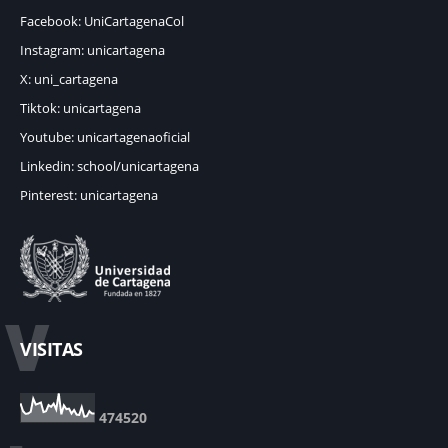
Facebook: UniCartagenaCol
Instagram: unicartagena
X: uni_cartagena
Tiktok: unicartagena
Youtube: unicartagenaoficial
Linkedin: school/unicartagena
Pinterest: unicartagena
V
VISITAS
4
7
4
5
2
0