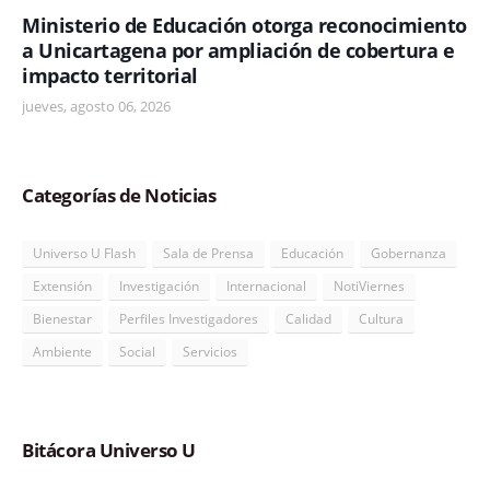
Ministerio de Educación otorga reconocimiento
a Unicartagena por ampliación de cobertura e
impacto territorial
jueves, agosto 06, 2026
Categorías de Noticias
Universo U Flash
Sala de Prensa
Educación
Gobernanza
Extensión
Investigación
Internacional
NotiViernes
Bienestar
Perfiles Investigadores
Calidad
Cultura
Ambiente
Social
Servicios
Bitácora Universo U