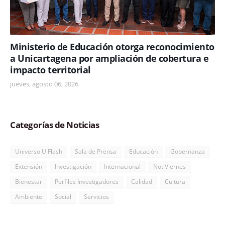
Ministerio de Educación otorga reconocimiento
a Unicartagena por ampliación de cobertura e
impacto territorial
jueves, agosto 06, 2026
Categorías de Noticias
Universo U Flash
Sala de Prensa
Educación
Gobernanza
Extensión
Investigación
Internacional
NotiViernes
Bienestar
Perfiles Investigadores
Calidad
Cultura
Ambiente
Social
Servicios