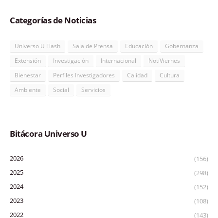
Categorías de Noticias
Universo U Flash
Sala de Prensa
Educación
Gobernanza
Extensión
Investigación
Internacional
NotiViernes
Bienestar
Perfiles Investigadores
Calidad
Cultura
Ambiente
Social
Servicios
Bitácora Universo U
2026
(156)
2025
(298)
2024
(152)
2023
(108)
2022
(143)