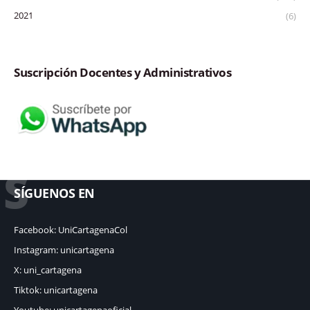
2021
(6)
Suscripción Docentes y Administrativos
S
SÍGUENOS EN
Facebook: UniCartagenaCol
Instagram: unicartagena
X: uni_cartagena
Tiktok: unicartagena
Youtube: unicartagenaoficial