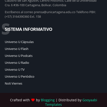
Claustro de San Agustín, Centro Histórico, Calle de la Universidad
Cra. 6 #36-100 Cartagena, Bolívar, Colombia
Escríbenos al correo prensa@unicartagena.edu.co Teléfono PBX:
(+57) 3164390360 Ext. 158
S
SISTEMA INFORMATIVO
Universo U Cápsulas
Universo U Flash
Universo U Podcats
Universo U Radio
Universo U TV
Universo U Periódico
Noti Viernes
Crafted with
by
Blogging
| Distributed by
Gooyaabi
Templates