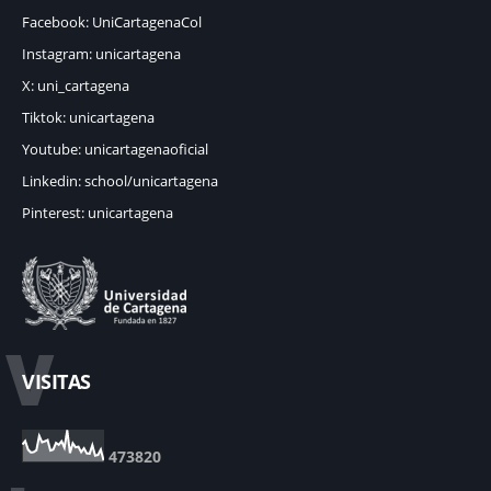
Facebook: UniCartagenaCol
Instagram: unicartagena
X: uni_cartagena
Tiktok: unicartagena
Youtube: unicartagenaoficial
Linkedin: school/unicartagena
Pinterest: unicartagena
V
VISITAS
4
7
3
8
2
0