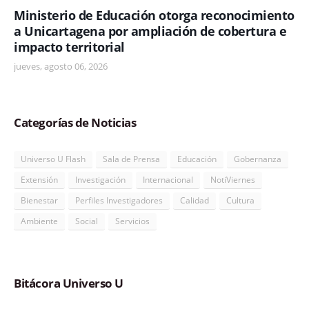
Ministerio de Educación otorga reconocimiento
a Unicartagena por ampliación de cobertura e
impacto territorial
jueves, agosto 06, 2026
Categorías de Noticias
Universo U Flash
Sala de Prensa
Educación
Gobernanza
Extensión
Investigación
Internacional
NotiViernes
Bienestar
Perfiles Investigadores
Calidad
Cultura
Ambiente
Social
Servicios
Bitácora Universo U