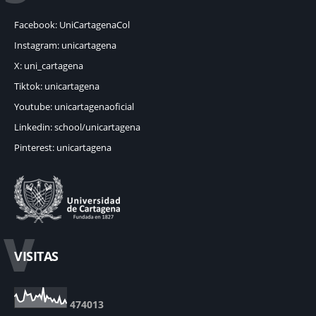
Facebook: UniCartagenaCol
Instagram: unicartagena
X: uni_cartagena
Tiktok: unicartagena
Youtube: unicartagenaoficial
Linkedin: school/unicartagena
Pinterest: unicartagena
V
VISITAS
4
7
4
0
1
3