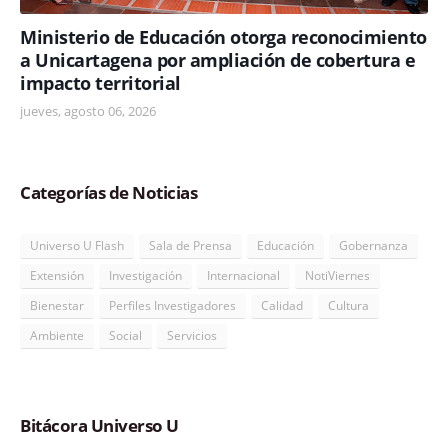
Ministerio de Educación otorga reconocimiento
a Unicartagena por ampliación de cobertura e
impacto territorial
jueves, agosto 06, 2026
Categorías de Noticias
Universo U Flash
Sala de Prensa
Educación
Gobernanza
Extensión
Investigación
Internacional
NotiViernes
Bienestar
Perfiles Investigadores
Calidad
Cultura
Ambiente
Social
Servicios
Bitácora Universo U