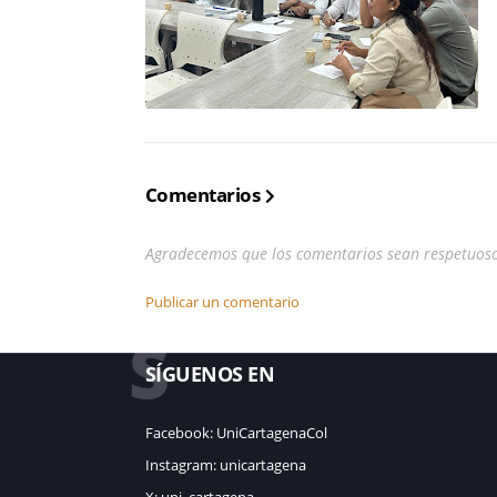
Comentarios
Agradecemos que los comentarios sean respetuos
Publicar un comentario
S
SÍGUENOS EN
Facebook: UniCartagenaCol
Instagram: unicartagena
X: uni_cartagena