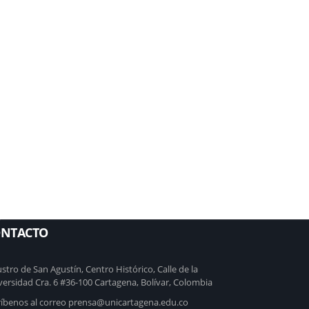
C
NTACTO
stro de San Agustín, Centro Histórico, Calle de la
versidad Cra. 6 #36-100 Cartagena, Bolívar, Colombia
ríbenos al correo prensa@unicartagena.edu.co