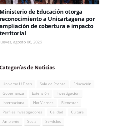
Ministerio de Educación otorga
reconocimiento a Unicartagena por
ampliación de cobertura e impacto
territorial
jueves, agosto 06, 2026
Categorías de Noticias
Universo U Flash
Sala de Prensa
Educación
Gobernanza
Extensión
Investigación
Internacional
NotiViernes
Bienestar
Perfiles Investigadores
Calidad
Cultura
Ambiente
Social
Servicios