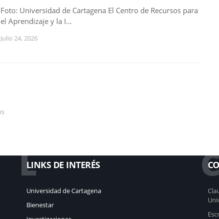
Foto: Universidad de Cartagena El Centro de Recursos para
el Aprendizaje y la I…
Julio 24, 2026
os
L
LINKS DE INTERÉS
CO
Universidad de Cartagena
Clau
Uni
Bienestar
Esc
Investigaciones