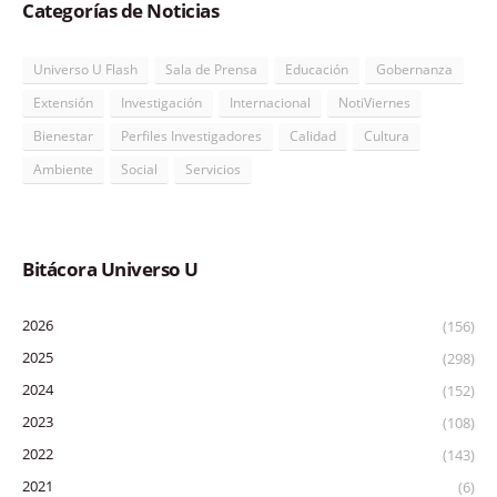
Categorías de Noticias
Universo U Flash
Sala de Prensa
Educación
Gobernanza
Extensión
Investigación
Internacional
NotiViernes
Bienestar
Perfiles Investigadores
Calidad
Cultura
Ambiente
Social
Servicios
Bitácora Universo U
2026
(156)
2025
(298)
2024
(152)
2023
(108)
2022
(143)
2021
(6)