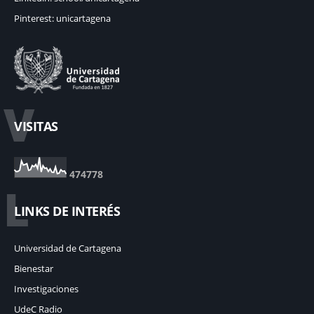
Pinterest: unicartagena
V
VISITAS
4
7
4
7
7
8
L
LINKS DE INTERÉS
Universidad de Cartagena
Bienestar
Investigaciones
UdeC Radio