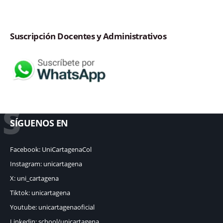
Suscripción Docentes y Administrativos
S
SÍGUENOS EN
Facebook: UniCartagenaCol
Instagram: unicartagena
X: uni_cartagena
Tiktok: unicartagena
Youtube: unicartagenaoficial
Linkedin: school/unicartagena