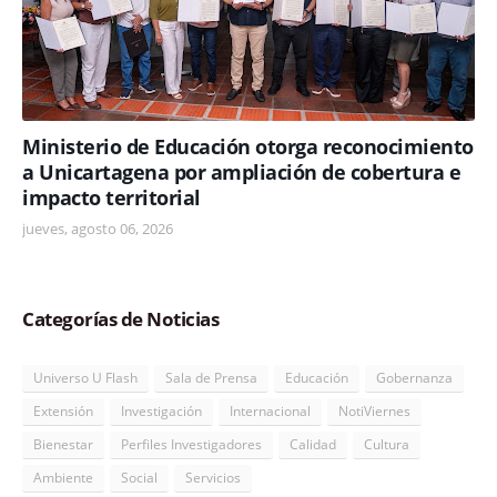
Ministerio de Educación otorga reconocimiento
a Unicartagena por ampliación de cobertura e
impacto territorial
jueves, agosto 06, 2026
Categorías de Noticias
Universo U Flash
Sala de Prensa
Educación
Gobernanza
Extensión
Investigación
Internacional
NotiViernes
Bienestar
Perfiles Investigadores
Calidad
Cultura
Ambiente
Social
Servicios